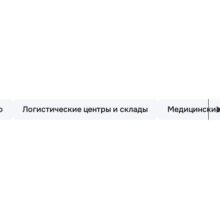
о
Логистические центры и склады
Медицински